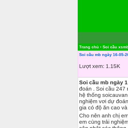
Trang chủ
›
Soi cầu xsm
Soi cầu mb ngày 16-05-2
Lượt xem:
1.15K
Soi cầu mb ngày 1
đoán . Soi cầu 247 
hệ thống soicauvan
nghiệm vơi dự đoán
gia có độ ăn cao và
Cho nên anh chị em 
em cùng trải nghiệ