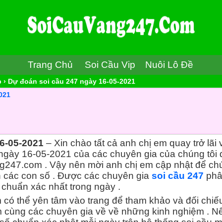
Trang Chủ
Soi Cầu Vip
Nuôi Lô Đề
b
›
Dự đoán soi cầu 247 ngày 16-05-2021
021
6-05-2021
– Xin chào tất cả anh chị em quay trở lãi
ngày 16-05-2021 của các chuyên gia của chúng tôi 
g247.com . Vậy nên mời anh chị em cập nhật để chún
 các con số . Được các chuyên gia
soi cầu 247
phâ
 chuẩn xác nhất trong ngày .
có thể yên tâm vào trang để tham khảo và đối chiếu
m cùng các chuyên gia về về những kinh nghiệm . Nê