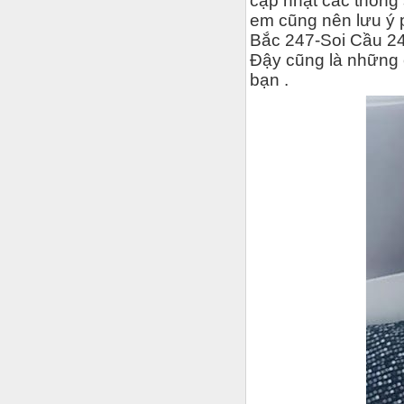
cập nhật các thông 
em cũng nên lưu ý 
Bắc 247-Soi Cầu 2
Đậy cũng là những 
bạn .