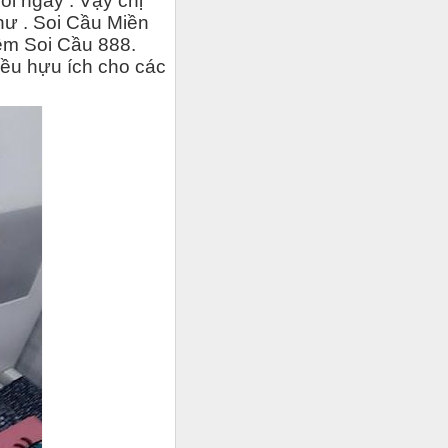
ỗi ngày . Vậy chị
hư . Soi Cầu Miền
ệm Soi Cầu 888.
ều hựu ích cho các