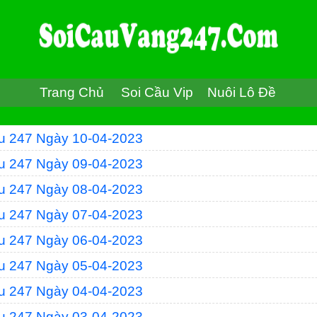
Trang Chủ
Soi Cầu Vip
Nuôi Lô Đề
u 247 Ngày 10-04-2023
u 247 Ngày 09-04-2023
u 247 Ngày 08-04-2023
u 247 Ngày 07-04-2023
u 247 Ngày 06-04-2023
u 247 Ngày 05-04-2023
u 247 Ngày 04-04-2023
u 247 Ngày 03-04-2023