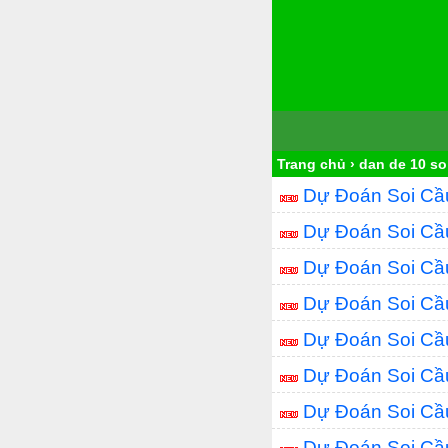
Trang chủ
›
dan de 10 so
Dự Đoán Soi Cầ
Dự Đoán Soi Cầ
Dự Đoán Soi Cầ
Dự Đoán Soi Cầ
Dự Đoán Soi Cầ
Dự Đoán Soi Cầ
Dự Đoán Soi Cầ
Dự Đoán Soi Cầ