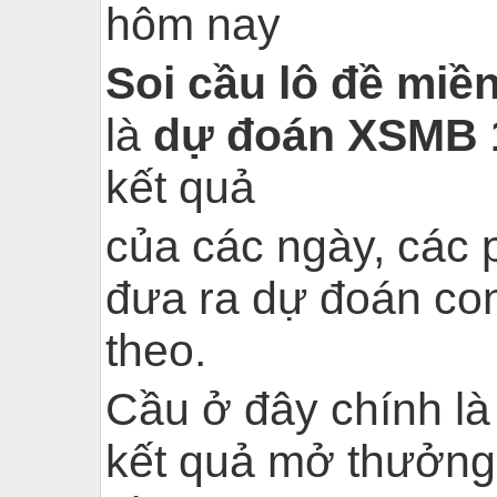
hôm nay
Soi cầu lô đề miề
là
dự đoán XSMB
kết quả
của các ngày, các 
đưa ra dự đoán con
theo.
Cầu ở đây chính là
kết quả mở thưởng