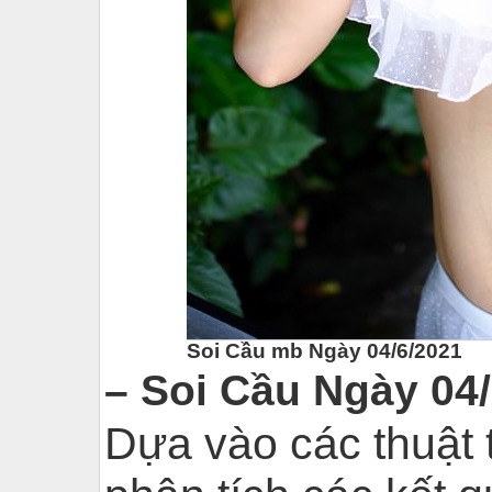
Soi Cầu mb Ngày 04/6/2021
– Soi Cầu Ngày 04
Dựa vào các thuật 