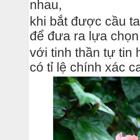
nhau,
khi bắt được cầu t
để đưa ra lựa chọn
với tinh thần tự tin
có tỉ lệ chính xác 