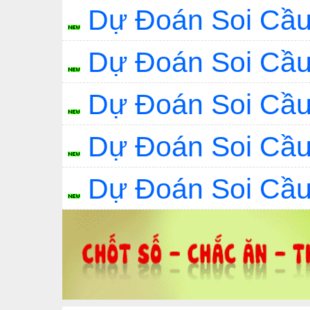
Dự Đoán Soi Cầu
Dự Đoán Soi Cầu
Dự Đoán Soi Cầu
Dự Đoán Soi Cầu
Dự Đoán Soi Cầu