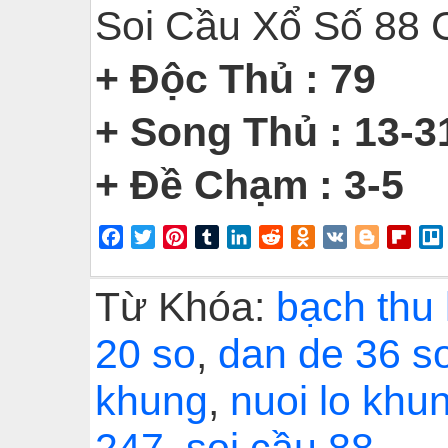
Soi Cầu Xổ Số 88 
+ Độc Thủ : 79
+ Song Thủ : 13-3
+ Đề Chạm : 3-5
F
T
P
T
L
R
O
V
B
F
a
w
i
u
i
e
d
K
l
l
r
c
i
n
m
n
d
n
o
i
Từ Khóa:
bạch thu 
e
t
t
b
k
d
o
g
p
l
b
t
e
l
e
i
k
g
b
l
20 so
,
dan de 36 s
o
e
r
r
d
t
l
e
o
o
r
e
I
a
r
a
khung
,
nuoi lo khu
k
s
n
s
r
t
s
d