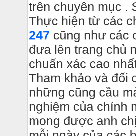
trên chuyên mục .
Thực hiện từ các 
247
cũng như các 
đưa lên trang chủ 
chuẩn xác cao nhất
Tham khảo và đối c
những cũng cầu mà
nghiệm của chính m
mong được anh chị
mỗi ngày của các b