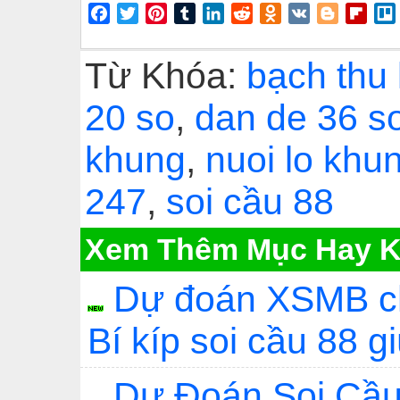
F
T
P
T
L
R
O
V
B
F
a
w
i
u
i
e
d
K
l
l
r
c
i
n
m
n
d
n
o
i
Từ Khóa:
bạch thu 
e
t
t
b
k
d
o
g
p
l
b
t
e
l
e
i
k
g
b
l
20 so
,
dan de 36 s
o
e
r
r
d
t
l
e
o
o
r
e
I
a
r
a
khung
,
nuoi lo khu
k
s
n
s
r
t
s
d
247
,
soi cầu 88
n
i
Xem Thêm Mục Hay 
k
i
Dự đoán XSMB ch
Bí kíp soi cầu 88 
Dự Đoán Soi Cầu