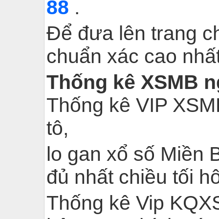
88
.
Để đưa lên trang 
chuẩn xác cao nhất
Thống kê XSMB n
Thống kê VIP XSMB
tô,
lo gan xổ số Miền 
đủ nhất chiều tối 
Thống kê Vip KQX