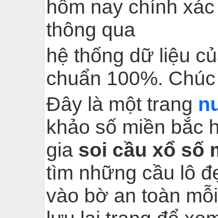
hôm nay chính xác
thông qua
hệ thống dữ liệu của
chuẩn 100%. Chúc 
Đây là một trang
nu
khảo số miền bắc 
gia
soi cầu xổ số 
tìm những cầu lô đ
vào bờ an toàn mỗi