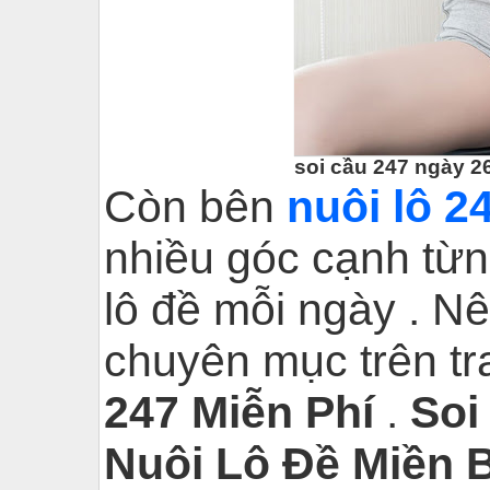
soi cầu 247 ngày 2
Còn bên
nuôi lô 2
nhiều góc cạnh từn
lô đề mỗi ngày . N
chuyên mục trên t
247 Miễn Phí
.
Soi
Nuôi Lô Đề Miền 