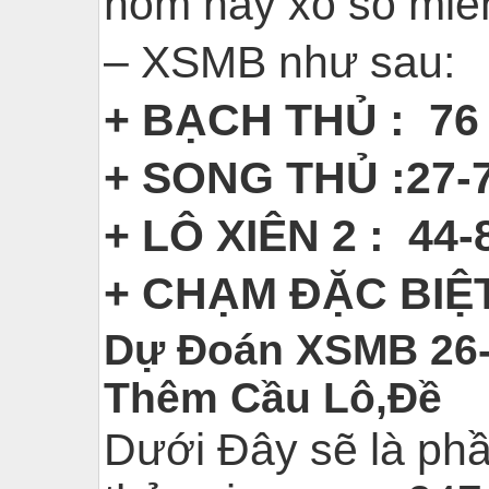
hôm nay xổ số miề
– XSMB như sau:
+ BẠCH THỦ : 76
+ SONG THỦ :27-
+ LÔ XIÊN 2 : 44-
+ CHẠM ĐẶC BIỆT 
Dự Đoán XSMB 26-
Thêm Cầu Lô,Đề
Dưới Đây sẽ là phầ