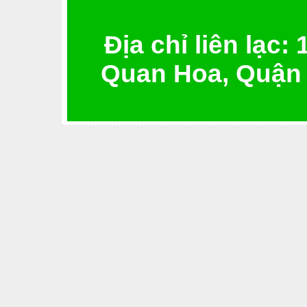
Địa chỉ liên lạc
Quan Hoa, Quận C