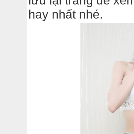
lưu lại trang để xe
hay nhất nhé.