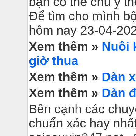
bạn có thể chú ý t
Để tìm cho mình b
hôm nay 23-04-202
Xem thêm »
Nuôi 
giờ thua
Xem thêm »
Dàn x
Xem thêm »
Dàn đ
Bên cạnh các chuy
chuẩn xác hay nhất