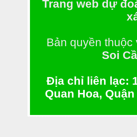
Trang web dự đo
x
Bản quyền thuộc
Soi C
Địa chỉ liên lạc
Quan Hoa, Quận C