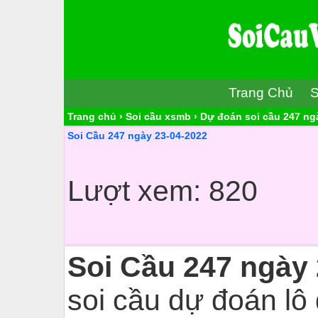
Trang Chủ
S
Trang chủ
›
Soi cầu xsmb
›
Dự đoán soi cầu 247 ng
Soi Cầu 247 ngày 23-04-2022
Lượt xem:
820
Soi Cầu 247 ngày
soi cầu dự đoán lô