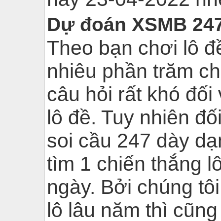
Dự đoán XSMB 247
Theo bạn chơi lô đ
nhiêu phần trăm ch
câu hỏi rất khó đối
lô đề. Tuy nhiên đ
soi cầu 247 dày dạ
tìm 1 chiến thắng l
ngày. Bởi chúng tô
lô lâu năm thì cũn