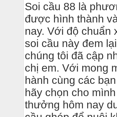
Soi cầu 88 là phư
được hình thành và
nay. Với độ chuẩn
soi cầu này đem lạ
chúng tôi đã cập nh
chị em. Với mong 
hành cùng các bạn
hãy chọn cho mình
thưởng hôm nay dư