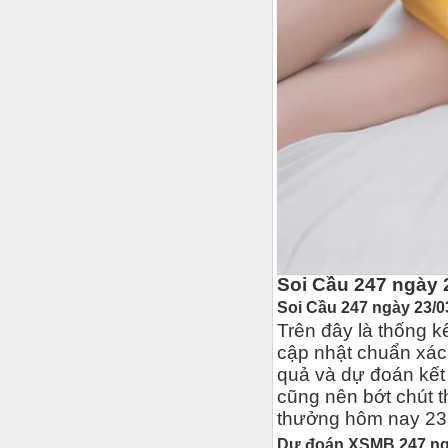
Soi Cầu 247 ngày 
Soi Cầu 247 ngày 23/0
Trên đây là thống 
cập nhật chuẩn xác 
quả và dự đoán kế
cũng nên bớt chút t
thưởng hôm nay 23
Dự đoán XSMB 247 ng