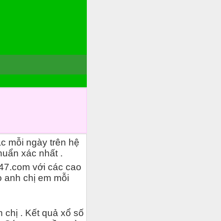
c mỗi ngày trên hệ
huẩn xác nhất .
47.com với các cao
o anh chị em mỗi
 chị . Kết quả xổ số