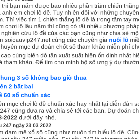
 thì bạn nắm được bao nhiêu phần trăm chiến thắng.
 cả anh em chơi lô đề. Tuy nhiên đối với những chuyên
. Thì việc tìm 1 chiến thắng lô đề là trong tầm tay 
ệm chơi lô lâu năm thì cũng có rất nhiều phương pháp
n nghiên cứu lô đề của các bạn cũng như chia sẻ m
àn soicauvip247.net cùng các chuyên gia
nuôi lô
miề
 chuyên mục dự đoán chốt số tham khảo miễn phí ch
ng cao cùng biên độ tần xuất suất hiện ổn định nhất h
 và tham khảo. Để tìm cho mình bộ số ưng ý dự thưở
khung 3 số không bao giờ thua
ên 2 bất bại
ề 60 số chuẩn xác
 mục chơi lô đề chuẩn xác hay nhất tại diễn đàn so
 247 cũng đưa ra và chia sẻ tới các bạn. Dự đoán c
3-2022
dưới đây nhé.
 247 ngày 23-03-2022
 em đam mê xổ số cũng như muốn tìm hiểu lô đề. Cũn