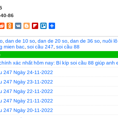
5
-40-86
R
O
V
B
F
T
S
e
d
K
l
l
r
h
d
n
o
i
e
a
lo
,
dan de 10 so
,
dan de 20 so
,
dan de 36 so
,
nuôi l
d
o
g
p
l
r
ng mien bac
,
soi cầu 247
,
soi cầu 88
i
k
g
b
l
e
c
t
l
e
o
o
ính xác nhất hôm nay: Bí kíp soi cầu 88 giúp anh
a
r
a
s
r
u 247 Ngày 24-11-2022
s
d
u 247 Ngày 23-11-2022
n
i
u 247 Ngày 22-11-2022
k
u 247 Ngày 21-11-2022
i
u 247 Ngày 20-11-2022