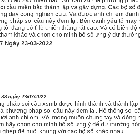
 soi cầu 247 miền bắc. Soi cầu 247 là phương pháp
soi cầu miền bắc thành lập và gây dựng. Các bộ số
ống dày công nghiên cứu. Và được anh chị em đánh g
g pháp soi cầu này đem lại. Bên cạnh yếu tố may
ôi đang có tỉ lệ chiến thắng rất cao. Và có biên độ 
 tham khảo và chọn cho mình bộ số ưng ý dự thưởn
 Ngày 23-03-2022
 88 ngày 23/03/2022
g pháp soi cầu xsmb được hình thành và thành lập l
à phương pháp soi cầu này đem lại. Hệ thống soi cầ
ẻ tới anh chị em. Với mong muốn chung tay và đồng
em hãy chọn cho mình bộ số ưng ý để dự thưởng hô
 ghép để nuôi khung với các bộ số khác nhau.