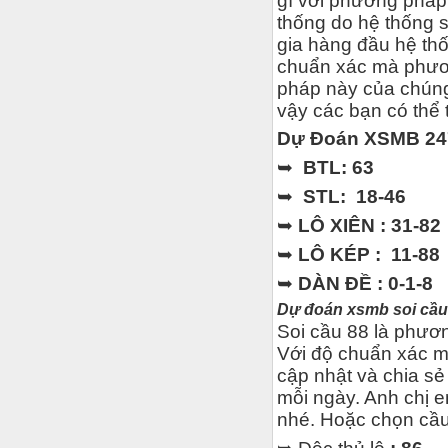
gì với phương pháp
thống do hệ thống 
gia hàng đầu hệ th
chuẩn xác mà phươn
pháp này của chúng t
vậy các bạn có thể
Dự Đoán XSMB 247
➥
BTL: 63
➥
STL: 18-46
➥
LÔ XIÊN : 31-82
➥
LÔ KÉP : 11-88
➥
DÀN ĐỀ : 0-1-8
Dự đoán xsmb soi cầu
Soi cầu 88 là phươn
Với độ chuẩn xác m
cập nhật và chia s
mỗi ngày. Anh chị 
nhé. Hoặc chọn cầu