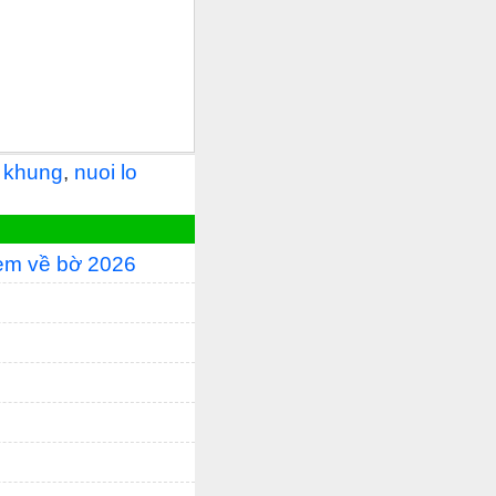
ô khung
,
nuoi lo
 em về bờ 2026