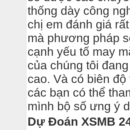
thống dày công ng
chị em đánh giá rấ
mà phương pháp so
cạnh yếu tố may m
của chúng tôi đang 
cao. Và có biên độ 
các bạn có thể tha
mình bộ số ưng ý 
Dự Đoán XSMB 24