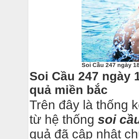
Soi Cầu 247 ngày 1
Soi Cầu 247 ngày 1
quả miền bắc
Trên đây là thống 
từ hệ thống
soi cầ
quả đã cập nhật ch