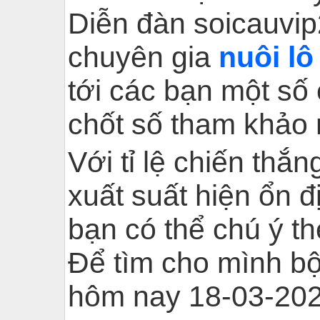
Diễn đàn soicauvip
chuyên gia
nuôi lô
tới các bạn một s
chốt số tham khảo 
Với tỉ lệ chiến thắ
xuất suất hiện ổn đ
bạn có thể chú ý t
Để tìm cho mình b
hôm nay 18-03-202