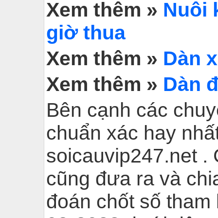
Xem thêm »
Nuôi 
giờ thua
Xem thêm »
Dàn x
Xem thêm »
Dàn đ
Bên cạnh các chuy
chuẩn xác hay nhất
soicauvip247.net .
cũng đưa ra và chi
đoán chốt số tham