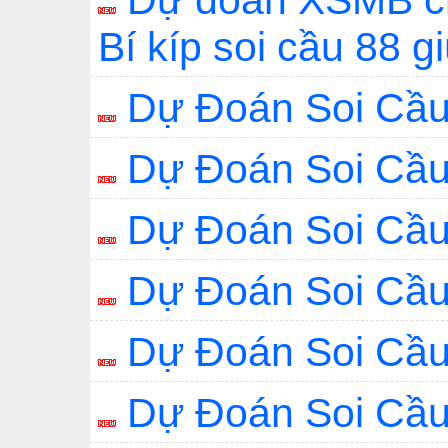
Dự đoán XSMB ch
Bí kíp soi cầu 88 
Dự Đoán Soi Cầu
Dự Đoán Soi Cầu
Dự Đoán Soi Cầu
Dự Đoán Soi Cầu
Dự Đoán Soi Cầu
Dự Đoán Soi Cầu