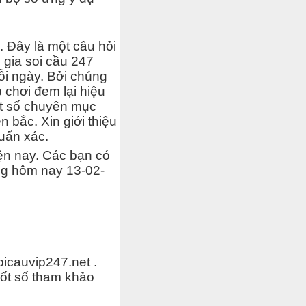
 Đây là một câu hỏi
 gia soi cầu 247
mỗi ngày. Bởi chúng
 chơi đem lại hiệu
ột số chuyên mục
n bắc. Xin giới thiệu
uẩn xác.
iện nay. Các bạn có
ng hôm nay 13-02-
icauvip247.net .
hốt số tham khảo