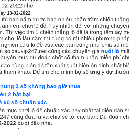
-02-2022 nhé.
ày 13-02-2022
 thì bạn nắm được bao nhiêu phần trăm chiến thắng.
 cả anh em chơi lô đề. Tuy nhiên đối với những chuyên
. Thì việc tìm 1 chiến thắng lô đề là trong tầm tay 
ệm chơi lô lâu năm thì cũng có rất nhiều phương pháp
n nghiên cứu lô đề của các bạn cũng như chia sẻ m
àn soicauvip247.net cùng các chuyên gia
nuôi lô
miề
 chuyên mục dự đoán chốt số tham khảo miễn phí ch
ng cao cùng biên độ tần xuất suất hiện ổn định nhất h
 và tham khảo. Để tìm cho mình bộ số ưng ý dự thưở
khung 3 số không bao giờ thua
ên 2 bất bại
ề 60 số chuẩn xác
 mục chơi lô đề chuẩn xác hay nhất tại diễn đàn so
 247 cũng đưa ra và chia sẻ tới các bạn. Dự đoán c
2-2022
dưới đây nhé.