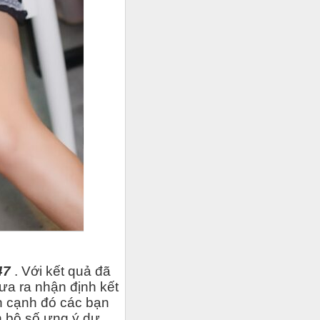
47
. Với kết quả đã
ưa ra nhận định kết
n cạnh đó các bạn
h bộ số ưng ý dự