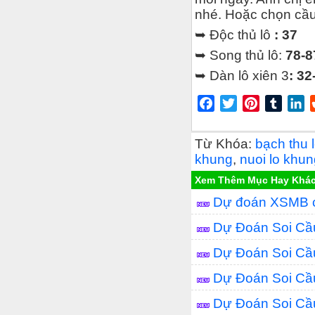
nhé. Hoặc chọn cầu
➥ Độc thủ lô
: 37
➥ Song thủ lô:
78-8
➥ Dàn lô xiên 3
: 32
F
T
P
T
L
a
w
i
u
i
c
i
n
m
n
Từ Khóa:
bạch thu 
e
t
t
b
k
khung
,
nuoi lo khu
b
t
e
l
e
Xem Thêm Mục Hay Khá
o
e
r
r
d
Dự đoán XSMB ch
o
r
e
I
k
s
n
Dự Đoán Soi Cầ
t
Dự Đoán Soi Cầ
Dự Đoán Soi Cầ
Dự Đoán Soi Cầ