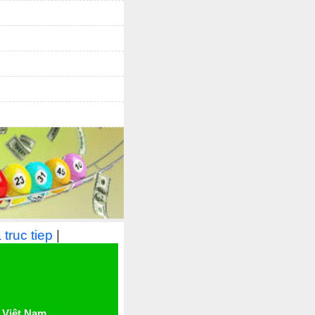
truc tiep
|
, Việt Nam