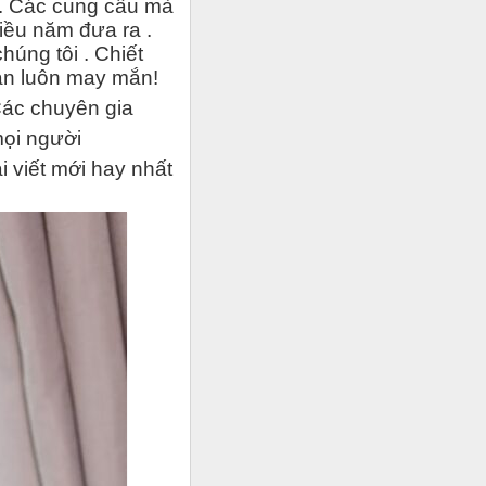
 . Các cung cầu mà
iều năm đưa ra .
úng tôi . Chiết
bạn luôn may mắn!
Các chuyên gia
mọi người
i viết mới hay nhất