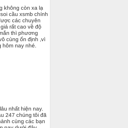
g không còn xa lạ
 soi cầu xsmb chính
 được các chuyên
iá rất cao về độ
 mắn thì phương
vô cùng ổn định ,vì
g hôm nay nhé.
âu nhất hiện nay.
u 247 chúng tôi đã
 hành cùng các bạn
m nay dưới đây