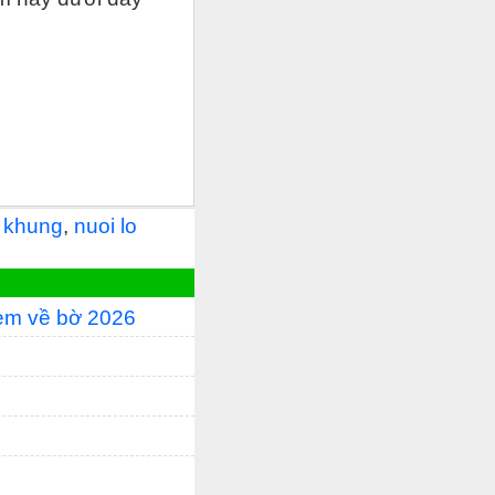
ô khung
,
nuoi lo
 em về bờ 2026