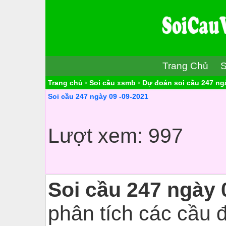
Trang Chủ
S
Trang chủ
›
Soi cầu xsmb
›
Dự đoán soi cầu 247 ng
Soi cầu 247 ngày 09 -09-2021
Lượt xem:
997
Soi cầu 247 ngày 
phân tích các cầu 