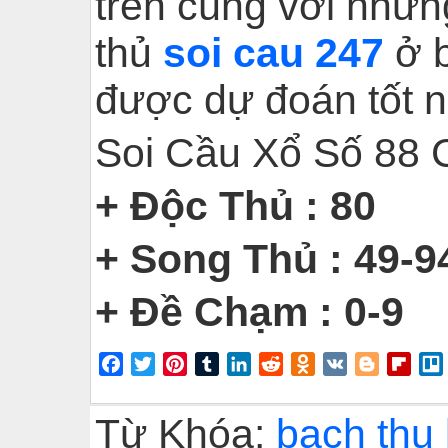
trên cùng với nhữn
thủ
soi cau 24
7
ở b
được dự đoán tốt n
Soi Cầu Xổ Số 88 
+ Độc Thủ : 80
+ Song Thủ : 49-9
+ Đề Chạm : 0-9
F
T
P
T
L
R
O
V
B
F
a
w
i
u
i
e
d
K
l
l
r
c
i
n
m
n
d
n
o
i
Từ Khóa:
bạch thu 
e
t
t
b
k
d
o
g
p
l