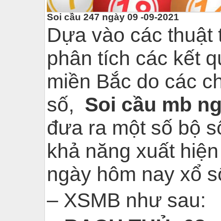
Soi cầu 247 ngày 09 -09-2021
Dựa vào các thuật 
phân tích các kết 
miền Bắc do các ch
số,
Soi cầu mb n
đưa ra một số bộ s
khả năng xuất hiện
ngày hôm nay xổ s
– XSMB như sau: