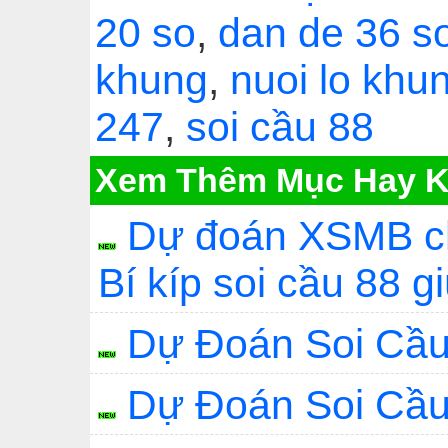
b
t
e
l
e
i
k
g
b
l
20 so
,
dan de 36 s
o
e
r
r
d
t
l
e
o
o
r
e
I
a
r
a
khung
,
nuoi lo khu
k
s
n
s
r
t
s
d
247
,
soi cầu 88
n
i
Xem Thêm Mục Hay 
k
i
Dự đoán XSMB ch
Bí kíp soi cầu 88 
Dự Đoán Soi Cầu
Dự Đoán Soi Cầu