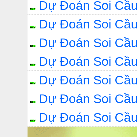
Dự Đoán Soi Cầu
Dự Đoán Soi Cầu
Dự Đoán Soi Cầu
Dự Đoán Soi Cầu
Dự Đoán Soi Cầu
Dự Đoán Soi Cầu
Dự Đoán Soi Cầu