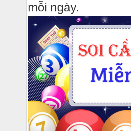
mỗi ngày.