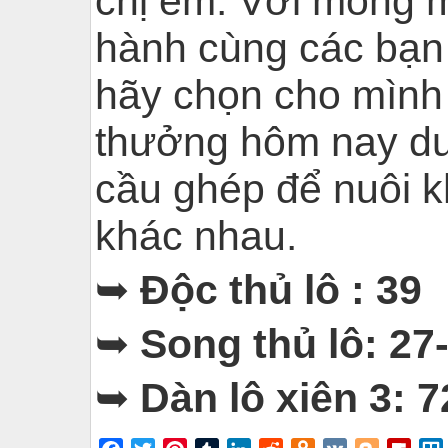
chị em. Với mong 
hành cùng các bạn
hãy chọn cho mình
thưởng hôm nay dư
cầu ghép để nuôi k
khác nhau.
➥
Độc thủ lô : 39
➥
Song thủ lô: 27
➥
Dàn lô xiên 3: 