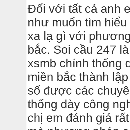
Đối với tất cả anh
như muốn tìm hiểu
xa lạ gì với phươn
bắc. Soi cầu 247 l
xsmb chính thống d
miền bắc thành lập
số được các chuyê
thống dày công ng
chị em đánh giá rấ