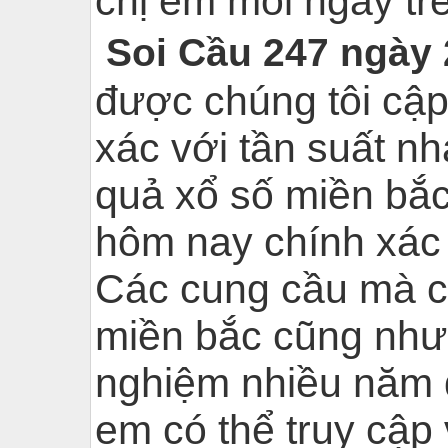
chị em mỗi ngày trê
Soi Cầu 247 ngày 
được chúng tôi cập
xác với tần suất nh
quả xổ số miền bắ
hôm nay chính xác 
Các cung cầu mà c
miền bắc cũng như 
nghiệm nhiều năm đ
em có thể truy cập