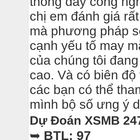
thống dày công ng
chị em đánh giá rấ
mà phương pháp so
cạnh yếu tố may m
của chúng tôi đang 
cao. Và có biên độ 
các bạn có thể tha
mình bộ số ưng ý 
Dự Đoán XSMB 247
➥
BTL: 97