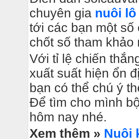
chuyên gia
nuôi lô
tới các bạn một s
chốt số tham khảo 
Với tỉ lệ chiến thắ
xuất suất hiện ổn đ
bạn có thể chú ý t
Để tìm cho mình b
hôm nay nhé.
Xem thêm »
Nuôi 