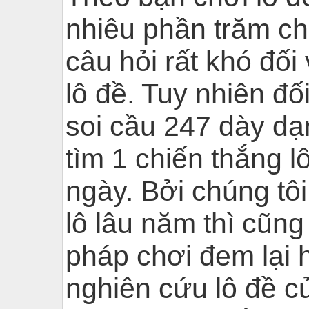
nhiêu phần trăm ch
câu hỏi rất khó đối
lô đề. Tuy nhiên đ
soi cầu 247 dày dạ
tìm 1 chiến thắng l
ngày. Bởi chúng tô
lô lâu năm thì cũn
pháp chơi đem lại 
nghiên cứu lô đề c