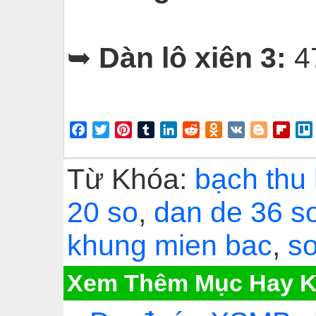
➥
Dàn lô xiên 3:
4
F
T
P
T
L
R
O
V
B
F
a
w
i
u
i
e
d
K
l
l
r
c
i
n
m
n
d
n
o
i
Từ Khóa:
bạch thu 
e
t
t
b
k
d
o
g
p
l
b
t
e
l
e
i
k
g
b
l
20 so
,
dan de 36 s
o
e
r
r
d
t
l
e
o
o
r
e
I
a
r
a
khung mien bac
,
so
k
s
n
s
r
t
s
d
Xem Thêm Mục Hay 
n
i
k