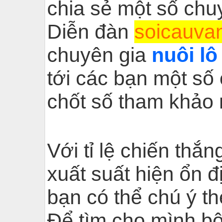
chia sẻ một số chu
Diễn đàn
soicauva
chuyên gia
nuôi lô
tới các bạn một s
chốt số tham khảo 
Với tỉ lệ chiến thắ
xuất suất hiện ổn đ
bạn có thể chú ý t
Để tìm cho mình b