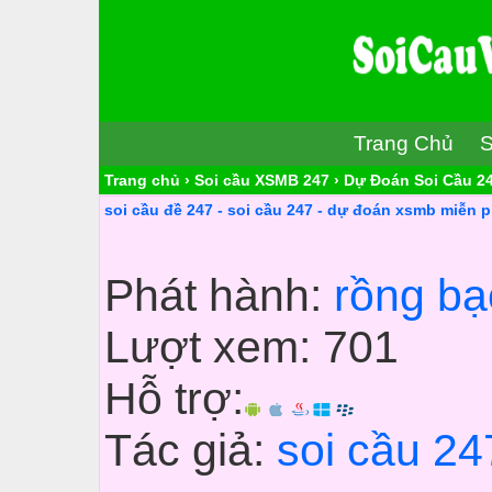
Trang Chủ
S
Trang chủ
›
Soi cầu XSMB 247
›
Dự Đoán Soi Cầu 24
soi cầu đề 247 - soi cầu 247 - dự đoán xsmb miễn p
Phát hành:
rồng bạ
Lượt xem:
701
Hỗ trợ:
Tác giả:
soi cầu 24