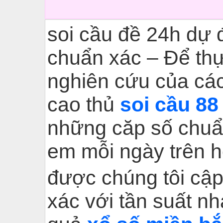
soi cầu đề 24h dự 
chuẩn xác – Để th
nghiên cứu của các
cao thủ
soi cầu 88
những căp số chuẩ
em mỗi ngày trên h
được chúng tôi cập
xác với tần suất nh