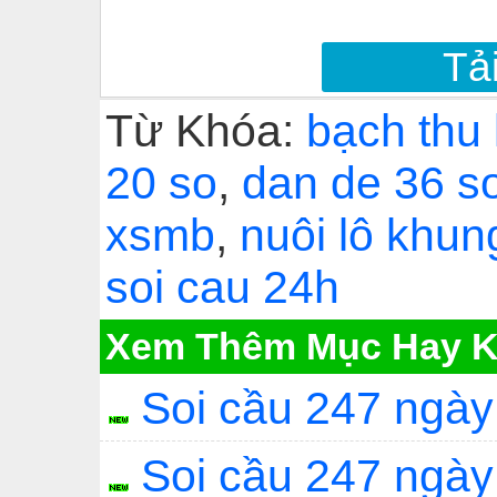
c
i
n
m
n
d
n
o
i
e
t
t
b
k
d
o
g
p
l
Tả
b
t
e
l
e
i
k
g
b
l
o
e
r
r
d
t
l
e
o
o
r
e
I
a
r
a
Từ Khóa:
bạch thu 
k
s
n
s
r
t
s
d
20 so
,
dan de 36 s
n
i
xsmb
,
nuôi lô khun
k
i
soi cau 24h
Xem Thêm Mục Hay 
Soi cầu 247 ngày
Soi cầu 247 ngày