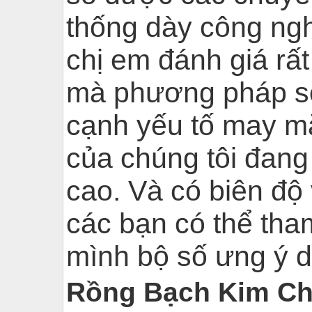
thống dày công ng
chị em đánh giá rấ
mà phương pháp so
cạnh yếu tố may m
của chúng tôi đang 
cao. Và có biên độ 
các bạn có thể tha
mình bộ số ưng ý 
Rồng Bạch Kim Ch