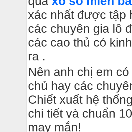
quả
xổ số miền b
xác nhất được tập
các chuyên gia lô 
các cao thủ có ki
ra .
Nên anh chị em có 
chủ hay các chuyên
Chiết xuất hệ thống
chi tiết và chuẩn 
may mắn!