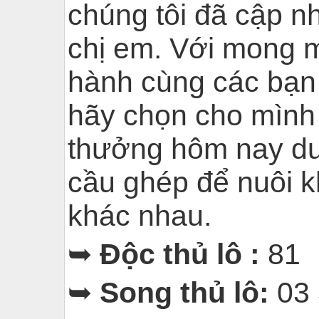
chúng tôi đã cập nh
chị em. Với mong 
hành cùng các bạn
hãy chọn cho mình
thưởng hôm nay dư
cầu ghép để nuôi k
khác nhau.
➥
Độc thủ lô :
81
➥
Song thủ lô:
03 