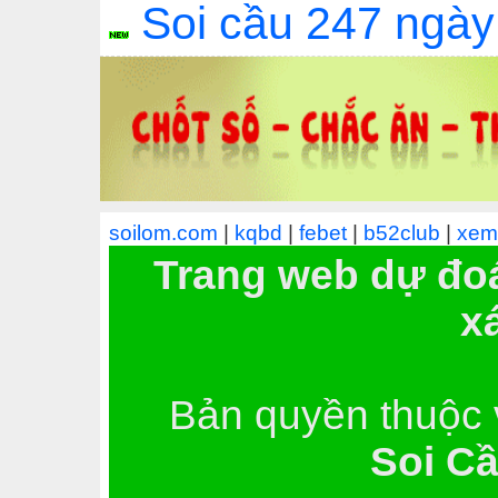
Soi cầu 247 ngày
soilom.com
|
kqbd
|
febet
|
b52club
|
xem
Trang web dự đo
x
Bản quyền thuộc
Soi C