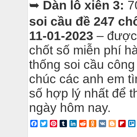
➥
Dàn lô xiên 3:
7
soi cầu đề 247
chố
11-01-2023
– được
chốt số miễn phí h
thống soi cầu công
chúc các anh em t
số hợp lý nhất để 
ngày hôm nay.
F
T
P
T
L
R
O
V
B
F
a
w
i
u
i
e
d
K
l
l
r