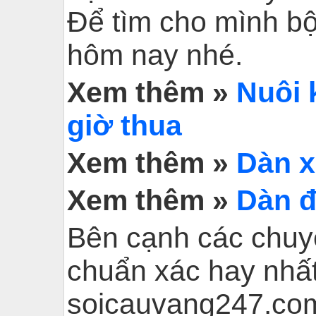
Để tìm cho mình b
hôm nay nhé.
Xem thêm »
Nuôi 
giờ thua
Xem thêm »
Dàn x
Xem thêm »
Dàn đ
Bên cạnh các chuy
chuẩn xác hay nhất
soicauvang247.com