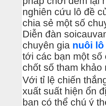
pháp chơi đem lại 
nghiên cứu lô đề c
chia sẻ một số chu
Diễn đàn soicauva
chuyên gia
nuôi lô
tới các bạn một s
chốt số tham khảo 
Với tỉ lệ chiến thắ
xuất suất hiện ổn đ
bạn có thể chú ý t