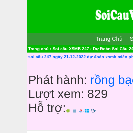
Trang Chủ
S
Trang chủ
›
Soi cầu XSMB 247
›
Dự Đoán Soi Cầu 24
soi cầu 247 ngày 21-12-2022 dự đoán xsmb miễn ph
Phát hành:
rồng bạ
Lượt xem:
829
Hỗ trợ: