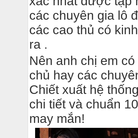
xác nhất được tập
các chuyên gia lô 
các cao thủ có ki
ra .
Nên anh chị em có 
chủ hay các chuyên
Chiết xuất hệ thống
chi tiết và chuẩn 
may mắn!