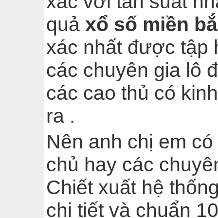
xác với tần suất nh
quả
xổ số miền b
xác nhất được tập
các chuyên gia lô 
các cao thủ có ki
ra .
Nên anh chị em có 
chủ hay các chuyên
Chiết xuất hệ thống
chi tiết và chuẩn 