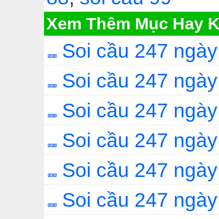
Xem Thêm Mục Hay 
Soi cầu 247 ngày
Soi cầu 247 ngày
Soi cầu 247 ngày
Soi cầu 247 ngày
Soi cầu 247 ngày
Soi cầu 247 ngày