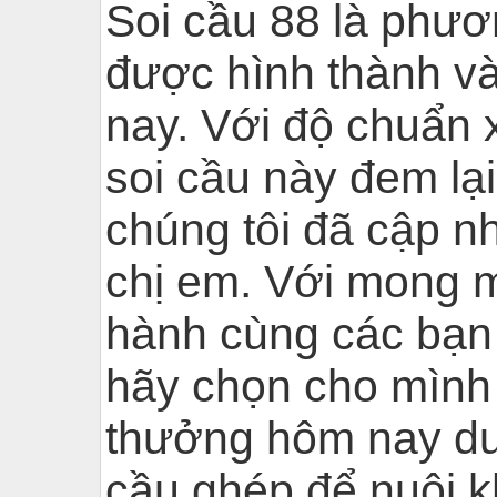
Soi cầu 88 là phư
được hình thành và
nay. Với độ chuẩn
soi cầu này đem lạ
chúng tôi đã cập nh
chị em. Với mong 
hành cùng các bạn
hãy chọn cho mình
thưởng hôm nay dư
cầu ghép để nuôi k