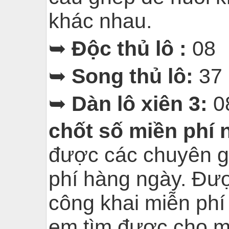
khác nhau.
➥
Độc thủ lô :
08
➥
Song thủ lô:
37
➥
Dàn lô xiên 3:
0
chốt số miền phí
được các chuyên gi
phí hàng ngày. Đượ
công khai miễn phí
em tìm được cho mì