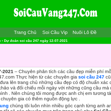
Trang Chủ
Soi Cầu Vip
Nuôi Lô Đề
b
›
Dự đoán soi cầu 247 ngày 12-07-2021
7-2021
– Chuyên phân tích các cầu đẹp miễn phí mỗ
47.com Thực hiện từ các chuyên gia
soi cầu 247
cũ
 đưa lên trang chủ những cầu đẹp có độ chuẩn xác 
khảo và đối chiếu mỗi ngày với những cũng cầu mà m
ình . Nên chúng tôi mong được anh chị em tương t
 chuyên gia có thêm nguồn động lực .
hung
chúng tôi luôn nhìn nhiều góc cạnh từng anh an