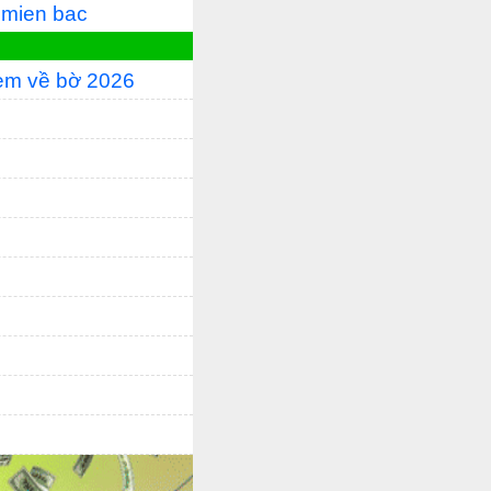
 mien bac
 em về bờ 2026