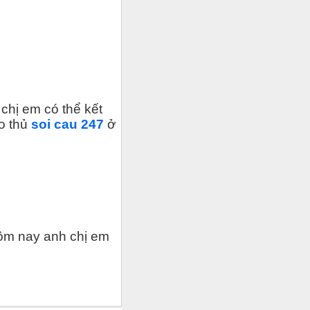
chị em có thể kết
ao thủ
soi cau 24
7
ở
ôm nay anh chị em