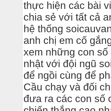
thực hiện các bài v
chia sẻ với tất cả 
hệ thống soicauva
anh chị em cố gắn
xem những con số 
nhật với đội ngũ s
để ngồi cùng để phâ
Cầu chạy và đối ch
đưa ra các con số 
chiến thắng cao nh