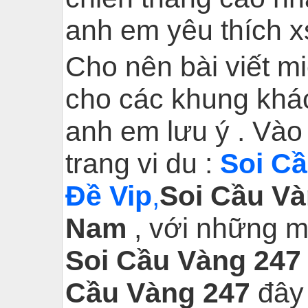
anh em yêu thích x
Cho nên bài viết mi
cho các khung khác
anh em lưu ý . Vào
trang vi du :
Soi Cầ
Đề Vip
,
Soi Cầu Vàn
Nam
, với những 
Soi Cầu Vàng 247
Cầu Vàng 247
đây 