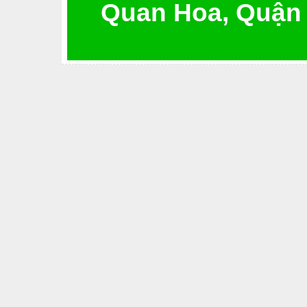
Quan Hoa, Quận C