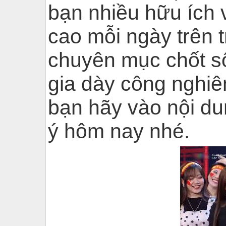
bạn nhiều hữu ích 
cao mỗi ngày trên 
chuyên mục chốt s
gia dày công nghiê
bạn hãy vào nội du
ý hôm nay nhé.