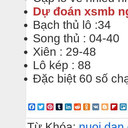
Dự đoán xsmb ng
Bạch thủ lô :34
Song thủ : 04-40
Xiên : 29-48
Lô kép : 88
Đặc biệt 60 số ch
F
T
P
T
L
R
O
V
B
F
a
w
i
u
i
e
d
K
l
l
r
c
i
n
m
n
d
n
o
i
Từ Khóa:
nuoi dan
e
t
t
b
k
d
o
g
p
l