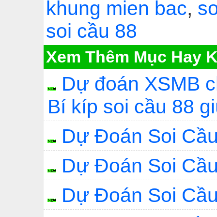
khung mien bac
,
so
k
s
n
s
r
t
s
d
soi cầu 88
n
i
Xem Thêm Mục Hay 
k
i
Dự đoán XSMB ch
Bí kíp soi cầu 88 
Dự Đoán Soi Cầu
Dự Đoán Soi Cầu
Dự Đoán Soi Cầu