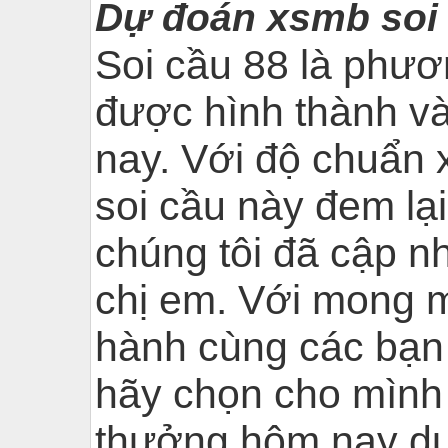
Dự đoán xsmb soi 
Soi cầu 88 là phư
được hình thành và
nay. Với độ chuẩn
soi cầu này đem lạ
chúng tôi đã cập nh
chị em. Với mong 
hành cùng các bạn
hãy chọn cho mình
thưởng hôm nay dư