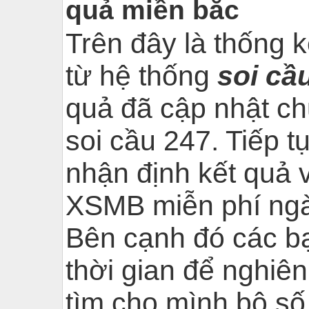
quả miền bắc
Trên đây là thống 
từ hệ thống
soi cầ
quả đã cập nhật ch
soi cầu 247. Tiếp t
nhận định kết quả 
XSMB miễn phí ngà
Bên cạnh đó các b
thời gian để nghiê
tìm cho mình bộ s