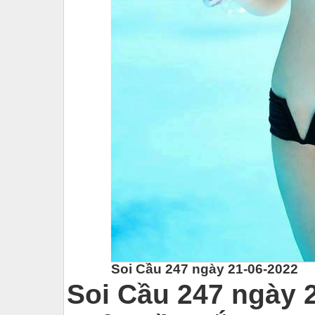
Soi Cầu 247 ngày 21-06-2022
Soi Cầu 247 ngày 2