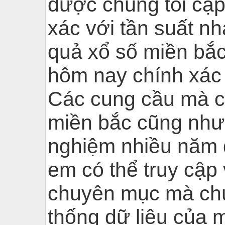
được chúng tôi cập
xác với tần suất nh
quả xổ số miền bắ
hôm nay chính xác 
Các cung cầu mà c
miền bắc cũng như 
nghiệm nhiều năm đ
em có thể truy cập
chuyên mục mà chún
thống dữ liệu của má