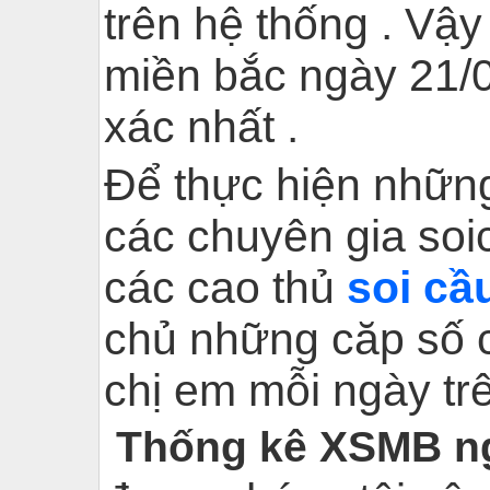
trên hệ thống . Vậy
miền bắc ngày 21/
xác nhất .
Để thực hiện nhữn
các chuyên gia so
các cao thủ
soi cầ
chủ những căp số 
chị em mỗi ngày trê
Thống kê XSMB ng