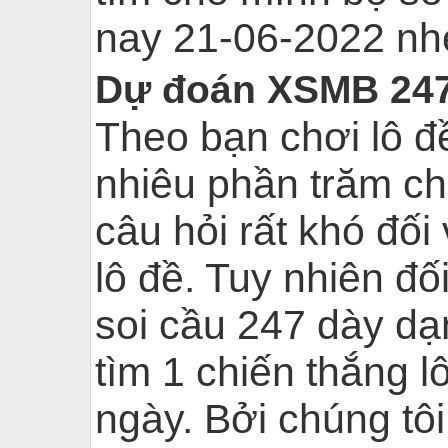
nay 21-06-2022 nh
Dự đoán XSMB 247
Theo bạn chơi lô đ
nhiêu phần trăm ch
câu hỏi rất khó đối
lô đề. Tuy nhiên đ
soi cầu 247 dày dạ
tìm 1 chiến thắng l
ngày. Bởi chúng tô