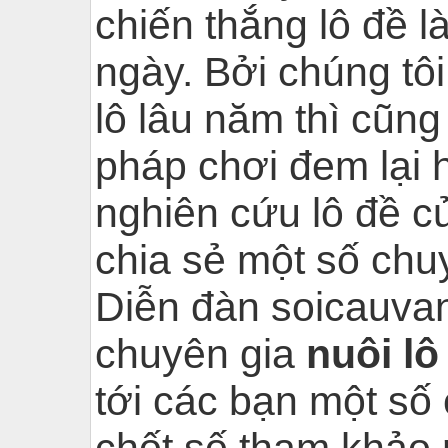
chiến thắng lô đề l
ngày. Bởi chúng tô
lô lâu năm thì cũn
pháp chơi đem lại 
nghiên cứu lô đề c
chia sẻ một số chu
Diễn đàn soicauva
chuyên gia
nuôi lô
tới các bạn một s
chốt số tham khảo 