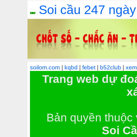
Soi cầu 247 ngày
soilom.com
|
kqbd
|
febet
|
b52club
|
xem
Trang web dự đo
x
Bản quyền thuộc
Soi C