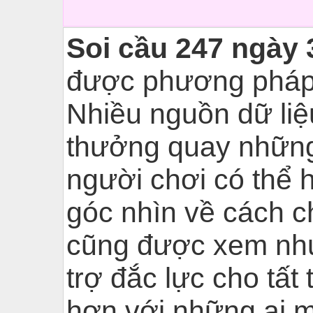
Soi cầu
247 ngày 
được phương phá
Nhiều nguồn dữ liệ
thưởng quay những
người chơi có thể 
góc nhìn về cách c
cũng được xem như
trợ đắc lực cho tất
hơn với những ai 