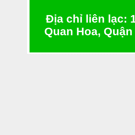
Địa chỉ liên lạc
Quan Hoa, Quận C