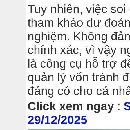
Tuy nhiên, việc soi
tham khảo dự đoán 
nghiệm. Không đảm
chính xác, vì vậy 
là công cụ hỗ trợ để
quản lý vốn tránh 
đáng có cho cá nh
Click xem ngay
:
S
29/12/2025