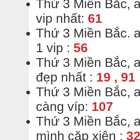
Thứ 3 Miền Bắc, a
vip nhất:
61
Thứ 3 Miền Bắc. a
1 vip :
56
Thứ 3 Miền Bắc, a
đẹp nhất :
19 , 91
Thứ 3 Miền Bắc, 
càng víp:
107
Thứ 3 Miền Bắc, 
mình cặp xiên :
32