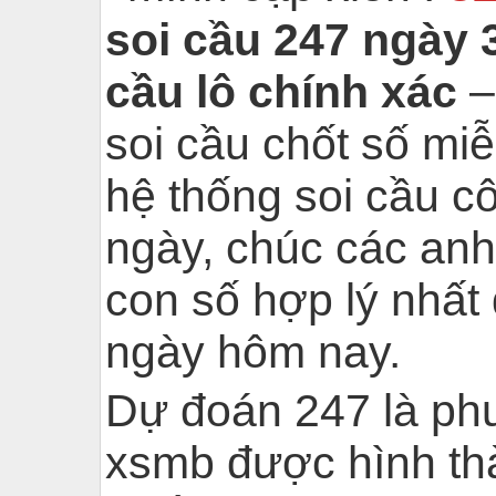
soi cầu
247 ngày 
cầu lô chính xác
–
soi cầu chốt số mi
hệ thống soi cầu c
ngày, chúc các an
con số hợp lý nhất
ngày hôm nay.
Dự đoán 247 là ph
xsmb được hình thà