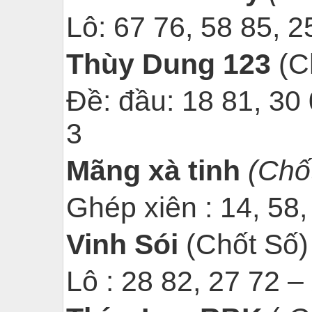
Lô: 67 76, 58 85, 2
Thùy Dung 123
(Ch
Đề: đầu: 18 81, 30 
3
Mãng xà tinh
(Chố
Ghép xiên : 14, 58,
Vinh Sói
(Chốt Số)
Lô : 28 82, 27 72 – 