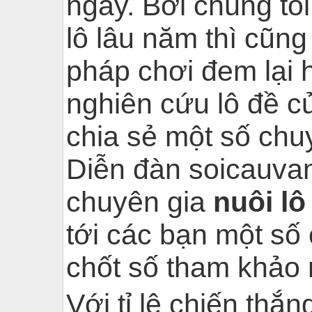
ngày. Bởi chúng tô
lô lâu năm thì cũn
pháp chơi đem lại 
nghiên cứu lô đề c
chia sẻ một số chu
Diễn đàn soicauva
chuyên gia
nuôi lô
tới các bạn một s
chốt số tham khảo 
Với tỉ lệ chiến thắ