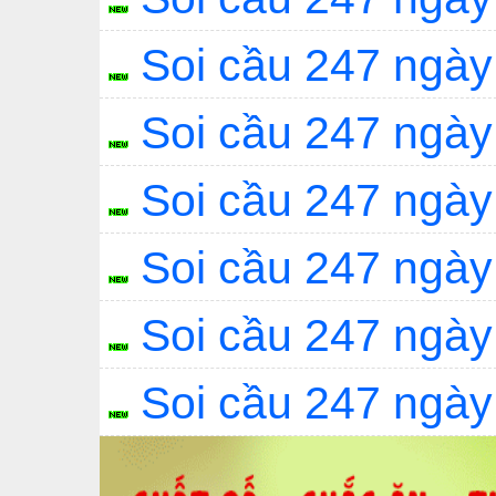
Soi cầu 247 ngày
Soi cầu 247 ngày
Soi cầu 247 ngày
Soi cầu 247 ngày
Soi cầu 247 ngày
Soi cầu 247 ngày