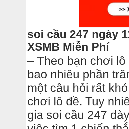
soi cầu 247 ngày 
XSMB Miễn Phí
– Theo bạn chơi lô
bao nhiêu phần tră
một câu hỏi rất khó
chơi lô đề. Tuy nh
gia soi cầu 247 dà
việc tìm 1 chiến th