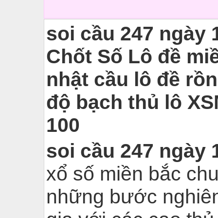
soi cầu
247 ngày 
Chốt Số Lô đề miề
nhật cầu lô đề rồ
độ bạch thủ lô X
100
soi cầu
247 ngày 
xổ số miền bắc chu
những bước nghiên