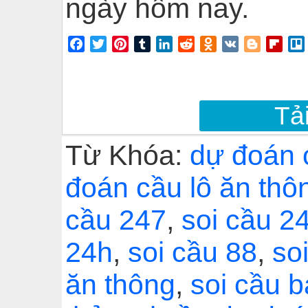
ngày hôm nay.
F
T
P
T
L
R
O
V
B
F
a
w
i
u
i
e
d
K
l
l
r
c
i
n
m
n
d
n
o
i
e
t
t
b
k
d
o
g
p
l
Tả
b
t
e
l
e
i
k
g
b
l
o
e
r
r
d
t
l
e
o
o
r
e
I
a
r
a
Từ Khóa:
dự đoán 
k
s
n
s
r
t
s
d
đoán cầu lô ăn thô
n
i
cầu 247
,
soi cầu 2
k
i
24h
,
soi cầu 88
,
so
ăn thông
,
soi cầu b