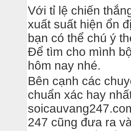
Với tỉ lệ chiến thắ
xuất suất hiện ổn đ
bạn có thể chú ý t
Để tìm cho mình b
hôm nay nhé.
Bên cạnh các chuy
chuẩn xác hay nhất
soicauvang247.com
247 cũng đưa ra và 