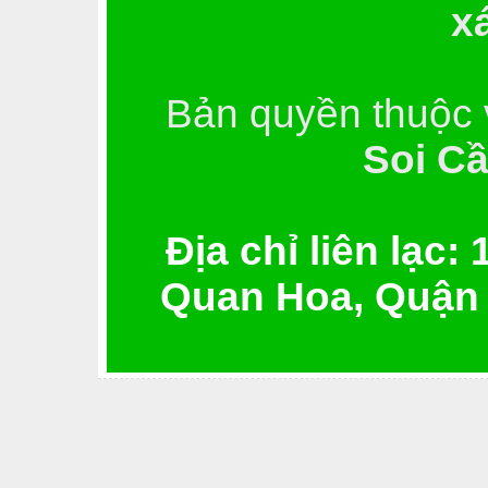
x
Bản quyền thuộc
Soi C
Địa chỉ liên lạc
Quan Hoa, Quận C