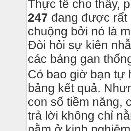
Thực tế cho thấy,
247
đang được rất 
chuộng bởi nó là m
Đòi hỏi sự kiên nh
các bảng gan thống
Có bao giờ bạn tự 
bảng kết quả. Như
con số tiềm năng, 
trả lời không chỉ 
nằm ở kinh nghiệ