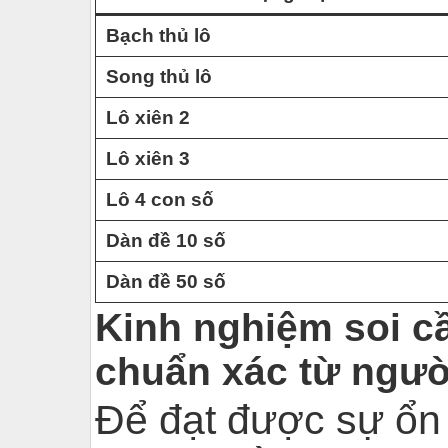
Bạch thủ lô
Song thủ lô
Lô xiên 2
Lô xiên 3
Lô 4 con số
Dàn đề 10 số
Dàn đề 50 số
Kinh nghiệm soi c
chuẩn xác từ ngườ
Để đạt được sự ổn 