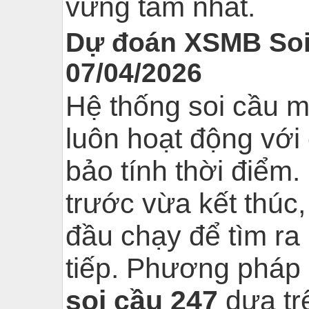
vững tâm nhất.
Dự đoán XSMB Soi
07/04/2026
Hệ thống soi cầu m
luôn hoạt động với
bảo tính thời điểm.
trước vừa kết thúc,
đầu chạy để tìm ra
tiếp. Phương pháp 
soi cầu 247
dựa tr