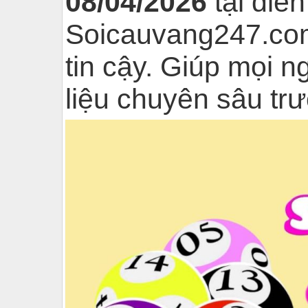
08/04/2026
tại diễ
Soicauvang247.com
tin cậy. Giúp mọi 
liệu chuyên sâu trư