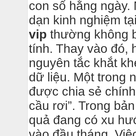
con số hằng ngày.
dạn kinh nghiệm tạ
vip
thường không b
tính. Thay vào đó,
nguyên tắc khắt khe
dữ liệu. Một trong
được chia sẻ chính 
cầu rơi”. Trong bản
quả đang có xu hư
vào đầu tháng. Việ