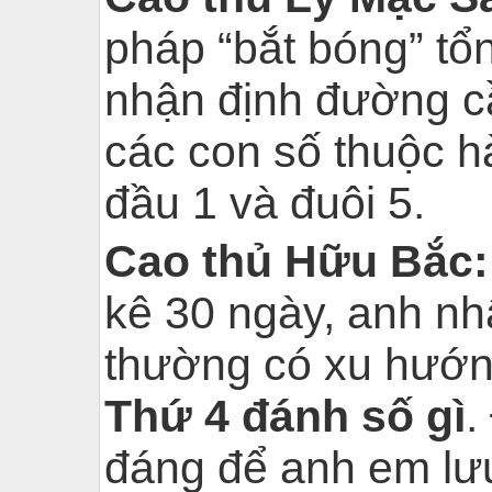
pháp “bắt bóng” tổ
nhận định đường c
các con số thuộc h
đầu 1 và đuôi 5.
Cao thủ Hữu Bắc:
kê 30 ngày, anh nh
thường có xu hướn
Thứ 4 đánh số gì
.
đáng để anh em lư