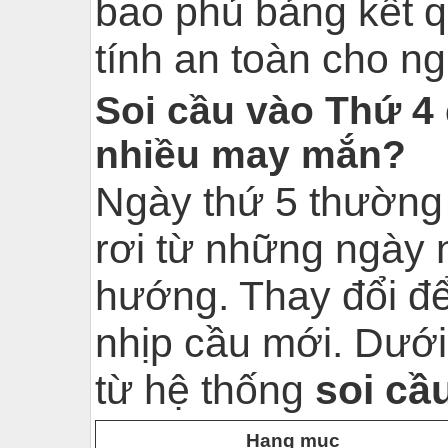
bao phủ bảng kết 
tính an toàn cho n
Soi cầu vào Thứ 4
nhiều may mắn?
Ngày thứ 5 thường l
rơi từ những ngày 
hướng. Thay đổi đ
nhịp cầu mới. Dưới
từ hệ thống
soi cầ
Hạng mục