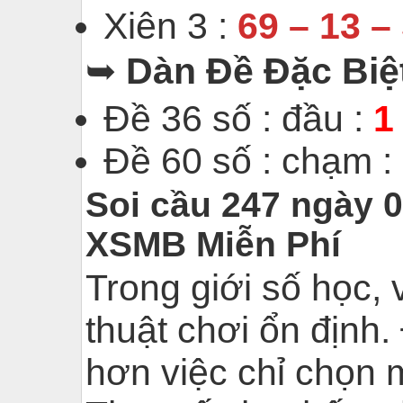
Xiên 3 :
69 – 13 –
➥
Dàn Đề Đặc Biệt
Đề 36 số : đầu :
1
Đề 60 số : chạm :
Soi cầu 247 ngày 
XSMB Miễn Phí
Trong giới số học,
thuật chơi ổn định.
hơn việc chỉ chọn 