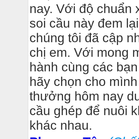
nay. Với độ chuẩn
soi cầu này đem lạ
chúng tôi đã cập nh
chị em. Với mong 
hành cùng các bạn
hãy chọn cho mình
thưởng hôm nay dư
cầu ghép để nuôi k
khác nhau.