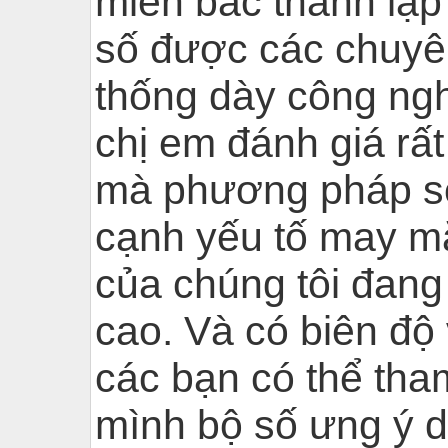
miền bắc thành lập
số được các chuyê
thống dày công ng
chị em đánh giá rấ
mà phương pháp so
cạnh yếu tố may m
của chúng tôi đang 
cao. Và có biên độ 
các bạn có thể tha
mình bộ số ưng ý 