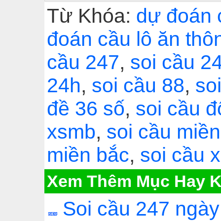
o
r
e
I
a
r
a
Từ Khóa:
dự đoán 
k
s
n
s
r
t
s
d
đoán cầu lô ăn thô
n
i
cầu 247
,
soi cầu 2
k
i
24h
,
soi cầu 88
,
so
đề 36 số
,
soi cầu đ
xsmb
,
soi cầu miền
miền bắc
,
soi cầu 
Xem Thêm Mục Hay 
Soi cầu 247 ngày