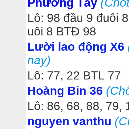
Phương Tây
(Chốt
Lô: 98 đầu 9 đuôi 
uôi 8 BTĐ 98
Lười lao động X6
nay)
Lô: 77, 22 BTL 77
Hoàng Bin 36
(Chố
Lô: 86, 68, 88, 79, 
nguyen vanthu
(C