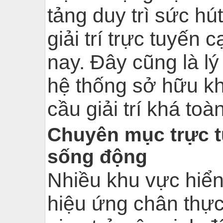
tảng duy trì sức hú
giải trí trực tuyến
nay. Đây cũng là l
hệ thống sở hữu k
cầu giải trí khá toà
Chuyên mục trực 
sống động
Nhiều khu vực hiển
hiệu ứng chân thực