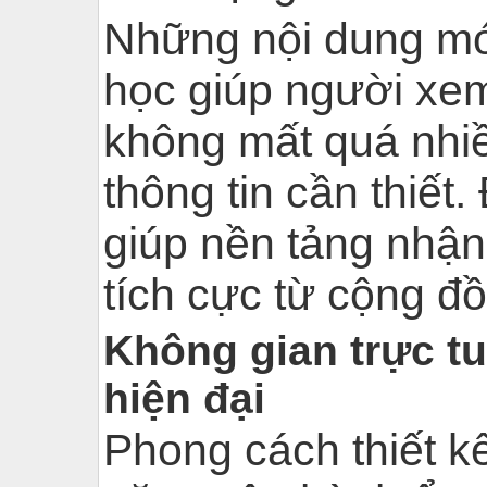
Những nội dung mớ
học giúp người xe
không mất quá nhiề
thông tin cần thiết
giúp nền tảng nhận
tích cực từ cộng đồ
Không gian trực t
hiện đại
Phong cách thiết kế