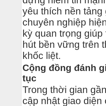
dựng niềm tin mạn
yêu thích nền tảng g
chuyên nghiệp hiện
kỳ quan trọng giúp 
hút bền vững trên t
khốc liệt.
Cộng đồng đánh gi
tục
Trong thời gian gầ
cập nhật giao diện 