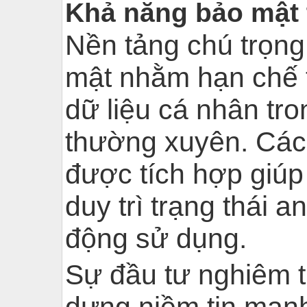
Khả năng bảo mật 
Nền tảng chú trọng
mật nhằm hạn chế tố
dữ liệu cá nhân tro
thường xuyên. Các 
được tích hợp giúp 
duy trì trạng thái 
động sử dụng.
Sự đầu tư nghiêm t