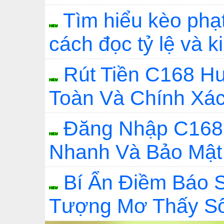
Tìm hiểu kèo phạt
cách đọc tỷ lệ và 
Rút Tiền C168 H
Toàn Và Chính Xá
Đăng Nhập C168 
Nhanh Và Bảo Mật
Bí Ẩn Điềm Báo S
Tượng Mơ Thấy Số 