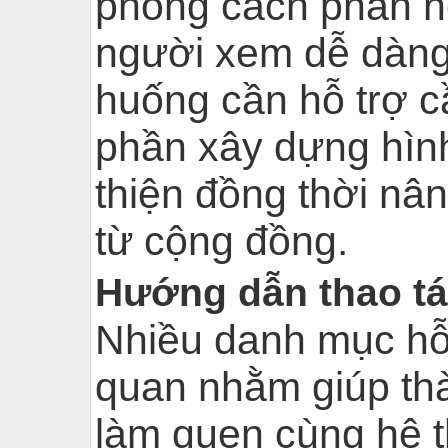
phong cách phản h
người xem dễ dàng
huống cần hỗ trợ c
phần xây dựng hìn
thiện đồng thời nâ
từ cộng đồng.
Hướng dẫn thao tác
Nhiều danh mục hỗ 
quan nhằm giúp th
làm quen cùng hệ th