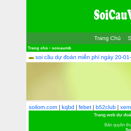
Trang Chủ
S
Trang chủ
›
soicaumb
soi cầu dự đoán miễn phí ngày 20-01
soilom.com
|
kqbd
|
febet
|
b52club
|
xem
Trang web dự đoá
Bản quyền th
So