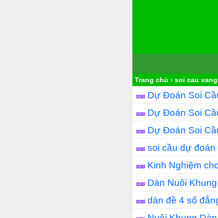
Trang chủ
›
soi cau vang
Dự Đoán Soi Cầ
Dự Đoán Soi Cầ
Dự Đoán Soi Cầ
soi cầu dự đoán
Kinh Nghiệm chơi
Dàn Nuôi Khung
dàn đề 4 số đẳn
Nuôi Khung Dàn