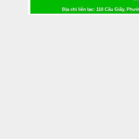
Địa chỉ liên lạc: 110 Cầu Giấy, Ph