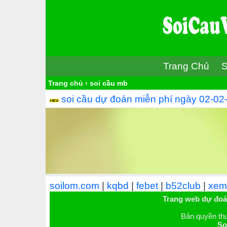
Trang Chủ
S
Trang chủ
›
soi cầu mb
soi cầu dự đoán miễn phí ngày 02-02
soilom.com
|
kqbd
|
febet
|
b52club
|
xem
Trang web dự đoá
Bản quyền th
So